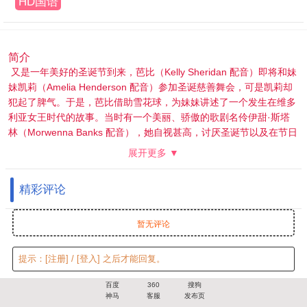
HD国语
简介
又是一年美好的圣诞节到来，芭比（Kelly Sheridan 配音）即将和妹
妹凯莉（Amelia Henderson 配音）参加圣诞慈善舞会，可是凯莉却
犯起了脾气。于是，芭比借助雪花球，为妹妹讲述了一个发生在维多
利亚女王时代的故事。当时有一个美丽、骄傲的歌剧名伶伊甜·斯塔
林（Morwenna Banks 配音），她自视甚高，讨厌圣诞节以及在节日
期间演唱颂歌。剧团工作人员和演员们相处甚佳，但是大家都对尖刻
展开更多 ▼
傲慢伊甜忌惮三分。大家原打算庆祝平安夜，可是伊甜竟然要求大家
全部留下来排练。没有人能够说服她改变主意，这个高高在上的女王
精彩评论
用她的傲慢带给所有人不快。 这时，一个意外发生在了伊甜的身上，
让她冰冷的灵魂发生些许改变……
暂无评论
提示：
[注册]
/
[登入]
之后才能回复。
百度
360
搜狗
神马
客服
发布页