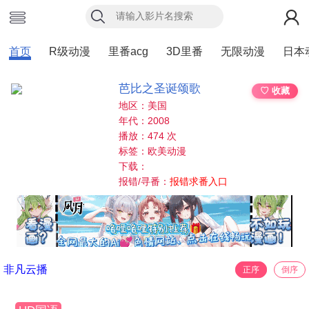
首页
R级动漫
里番acg
3D里番
无限动漫
日本
芭比之圣诞颂歌
♡ 收藏
地区：美国
年代：2008
播放：474 次
标签：欧美动漫
下载：
报错/寻番：
报错求番入口
非凡云播
正序
倒序