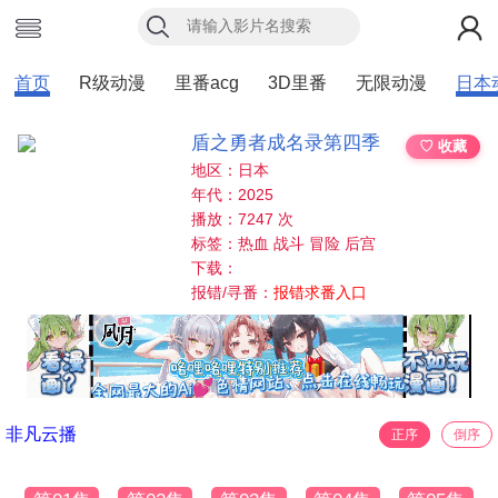
首页
R级动漫
里番acg
3D里番
无限动漫
日本
盾之勇者成名录第四季
♡ 收藏
地区：日本
年代：2025
播放：7247 次
标签：热血 战斗 冒险 后宫
下载：
报错/寻番：
报错求番入口
非凡云播
正序
倒序