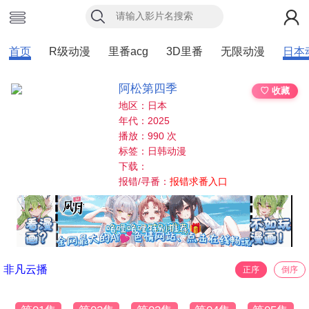
首页
R级动漫
里番acg
3D里番
无限动漫
日本
阿松第四季
♡ 收藏
地区：日本
年代：2025
播放：990 次
标签：日韩动漫
下载：
报错/寻番：
报错求番入口
非凡云播
正序
倒序