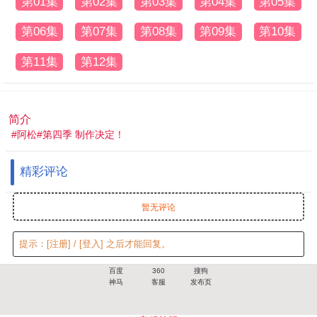
第01集
第02集
第03集
第04集
第05集
第06集
第07集
第08集
第09集
第10集
第11集
第12集
简介
#阿松#第四季 制作决定！
精彩评论
暂无评论
提示：
[注册]
/
[登入]
之后才能回复。
百度
360
搜狗
神马
客服
发布页