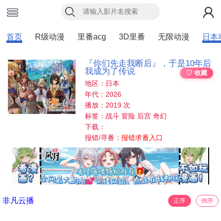
首页
R级动漫
里番acg
3D里番
无限动漫
日本
『你们先走我断后』，于是10年后
我成为了传说
♡ 收藏
地区：日本
年代：2026
播放：2019 次
标签：战斗 冒险 后宫 奇幻
下载：
报错/寻番：
报错求番入口
非凡云播
正序
倒序