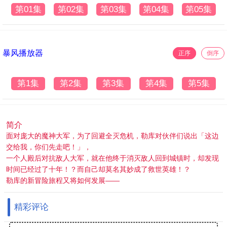
第01集
第02集
第03集
第04集
第05集
暴风播放器
正序
倒序
第1集
第2集
第3集
第4集
第5集
简介
面对庞大的魔神大军，为了回避全灭危机，勒库对伙伴们说出「这边
交给我，你们先走吧！」，
一个人殿后对抗敌人大军，就在他终于消灭敌人回到城镇时，却发现
时间已经过了十年！？而自己却莫名其妙成了救世英雄！？
勒库的新冒险旅程又将如何发展——
精彩评论